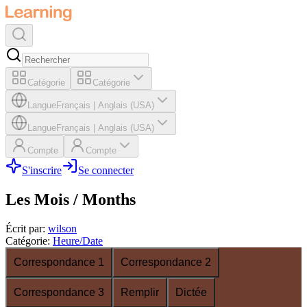
Catégorie
Catégorie
Langue
Français
|
Anglais (USA)
Langue
Français
|
Anglais (USA)
Compte
Compte
S'inscrire
Se connecter
Les Mois / Months
Écrit par
:
wilson
Catégorie
:
Heure/Date
Correspondance 1
Correspondance 2
Correspondance 3
Remplir
Dictée