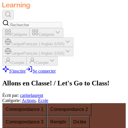
Catégorie
Catégorie
Langue
Français
|
Anglais (USA)
Langue
Français
|
Anglais (USA)
Compte
Compte
S'inscrire
Se connecter
Allons en Classe! / Let's Go to Class!
Écrit par
:
carinelaurent
Catégorie
:
Actions
,
École
Correspondance 1
Correspondance 2
Correspondance 3
Remplir
Dictée