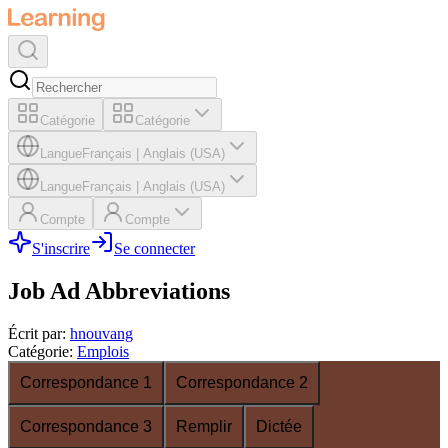
Catégorie
Catégorie
Langue
Français
|
Anglais (USA)
Langue
Français
|
Anglais (USA)
Compte
Compte
S'inscrire
Se connecter
Job Ad Abbreviations
Écrit par
:
hnouvang
Catégorie
:
Emplois
Correspondance 1
Correspondance 2
Correspondance 3
Remplir
Dictée