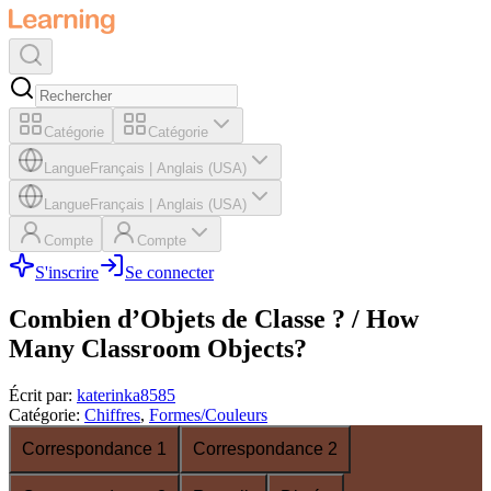
Catégorie
Catégorie
Langue
Français
|
Anglais (USA)
Langue
Français
|
Anglais (USA)
Compte
Compte
S'inscrire
Se connecter
Combien d’Objets de Classe ? / How
Many Classroom Objects?
Écrit par
:
katerinka8585
Catégorie
:
Chiffres
,
Formes/Couleurs
Correspondance 1
Correspondance 2