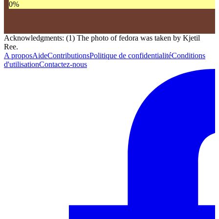
0
%
Acknowledgments: (1) The photo of fedora was taken by Kjetil
Ree.
A propos
Aide
Contributions
Politique de confidentialité
Conditions
d'utilisation
Contactez-nous