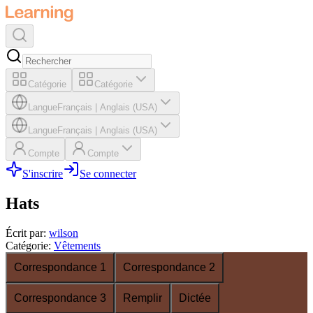
Catégorie
Catégorie
Langue
Français
|
Anglais (USA)
Langue
Français
|
Anglais (USA)
Compte
Compte
S'inscrire
Se connecter
Hats
Écrit par
:
wilson
Catégorie
:
Vêtements
Correspondance 1
Correspondance 2
Correspondance 3
Remplir
Dictée