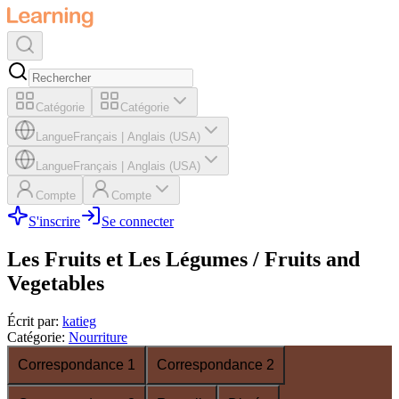
Catégorie
Catégorie
Langue
Français
|
Anglais (USA)
Langue
Français
|
Anglais (USA)
Compte
Compte
S'inscrire
Se connecter
Les Fruits et Les Légumes / Fruits and
Vegetables
Écrit par
:
katieg
Catégorie
:
Nourriture
Correspondance 1
Correspondance 2