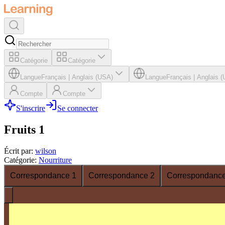
Catégorie
Catégorie
Langue
Français
|
Anglais (USA)
Langue
Français
|
Anglais 
Compte
Compte
S'inscrire
Se connecter
Fruits 1
Écrit par
:
wilson
Catégorie
:
Nourriture
Correspondance 1
Correspondance 2
Correspondance