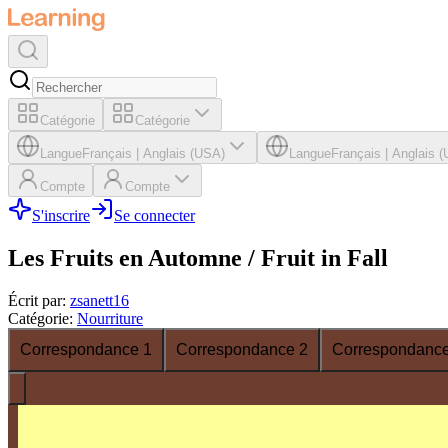
Catégorie
Catégorie
Langue
Français
|
Anglais (USA)
Langue
Français
|
Anglais 
Compte
Compte
S'inscrire
Se connecter
Les Fruits en Automne / Fruit in Fall
Écrit par
:
zsanett16
Catégorie
:
Nourriture
Correspondance 1
Correspondance 2
Correspondance