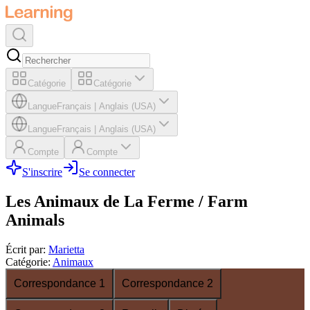
Catégorie
Catégorie
Langue
Français
|
Anglais (USA)
Langue
Français
|
Anglais (USA)
Compte
Compte
S'inscrire
Se connecter
Les Animaux de La Ferme / Farm
Animals
Écrit par
:
Marietta
Catégorie
:
Animaux
Correspondance 1
Correspondance 2