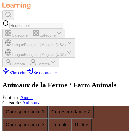
Catégorie
Catégorie
Langue
Français
|
Anglais (USA)
Langue
Français
|
Anglais (USA)
Compte
Compte
S'inscrire
Se connecter
Animaux de la Ferme / Farm Animals
Écrit par
:
Aninas
Catégorie
:
Animaux
Correspondance 1
Correspondance 2
Correspondance 3
Remplir
Dictée