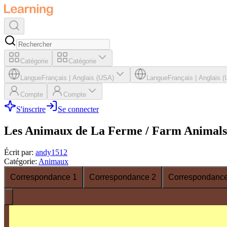
Catégorie
Catégorie
Langue
Français
|
Anglais (USA)
Langue
Français
|
Anglais 
Compte
Compte
S'inscrire
Se connecter
Les Animaux de La Ferme / Farm Animals
Écrit par
:
andy1512
Catégorie
:
Animaux
Correspondance 1
Correspondance 2
Correspondance