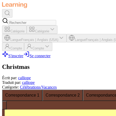
Catégorie
Catégorie
Langue
Français
|
Anglais (USA)
Langue
Français
|
Anglais 
Compte
Compte
S'inscrire
Se connecter
Christmas
Écrit par
:
calliope
Traduit par
:
calliope
Catégorie
:
Célébrations/Vacances
Correspondance 1
Correspondance 2
Correspondance