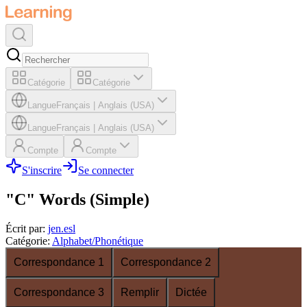
Catégorie
Catégorie
Langue
Français
|
Anglais (USA)
Langue
Français
|
Anglais (USA)
Compte
Compte
S'inscrire
Se connecter
"C" Words (Simple)
Écrit par
:
jen.esl
Catégorie
:
Alphabet/Phonétique
Correspondance 1
Correspondance 2
Correspondance 3
Remplir
Dictée