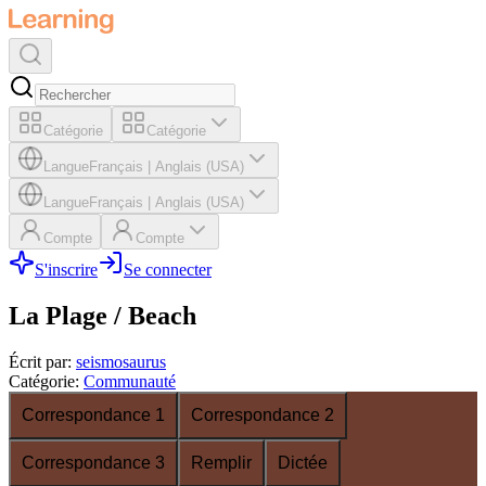
Catégorie
Catégorie
Langue
Français
|
Anglais (USA)
Langue
Français
|
Anglais (USA)
Compte
Compte
S'inscrire
Se connecter
La Plage / Beach
Écrit par
:
seismosaurus
Catégorie
:
Communauté
Correspondance 1
Correspondance 2
Correspondance 3
Remplir
Dictée