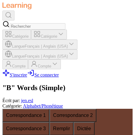
Catégorie
Catégorie
Langue
Français
|
Anglais (USA)
Langue
Français
|
Anglais (USA)
Compte
Compte
S'inscrire
Se connecter
"B" Words (Simple)
Écrit par
:
jen.esl
Catégorie
:
Alphabet/Phonétique
Correspondance 1
Correspondance 2
Correspondance 3
Remplir
Dictée