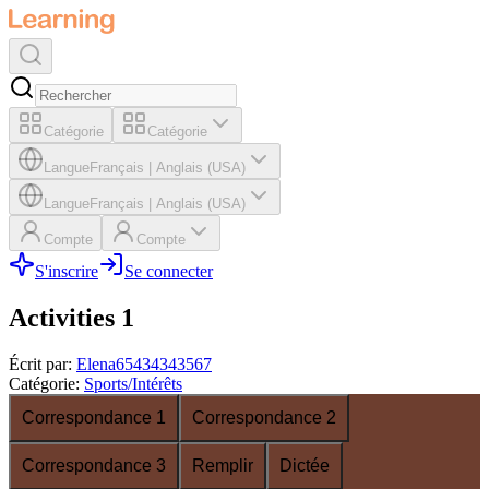
Catégorie
Catégorie
Langue
Français
|
Anglais (USA)
Langue
Français
|
Anglais (USA)
Compte
Compte
S'inscrire
Se connecter
Activities 1
Écrit par
:
Elena65434343567
Catégorie
:
Sports/Intérêts
Correspondance 1
Correspondance 2
Correspondance 3
Remplir
Dictée