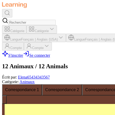
Catégorie
Catégorie
Langue
Français
|
Anglais (USA)
Langue
Français
|
Anglais 
Compte
Compte
S'inscrire
Se connecter
12 Animaux / 12 Animals
Écrit par
:
Elena65434343567
Catégorie
:
Animaux
Correspondance 1
Correspondance 2
Correspondance