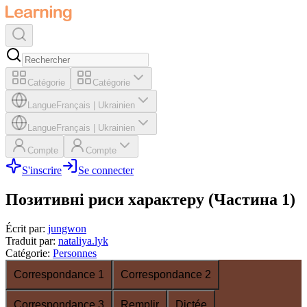
Catégorie
Catégorie
Langue
Français
|
Ukrainien
Langue
Français
|
Ukrainien
Compte
Compte
S'inscrire
Se connecter
Позитивні риси характеру (Частина 1)
Écrit par
:
jungwon
Traduit par
:
nataliya.lyk
Catégorie
:
Personnes
Correspondance 1
Correspondance 2
Correspondance 3
Remplir
Dictée