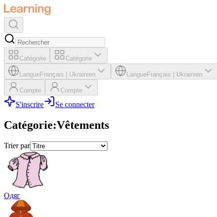
Catégorie
Catégorie
Langue
Français
|
Ukrainien
Langue
Français
|
Ukrainien
Compte
Compte
S'inscrire
Se connecter
Catégorie
:
Vêtements
Trier par
Одяг