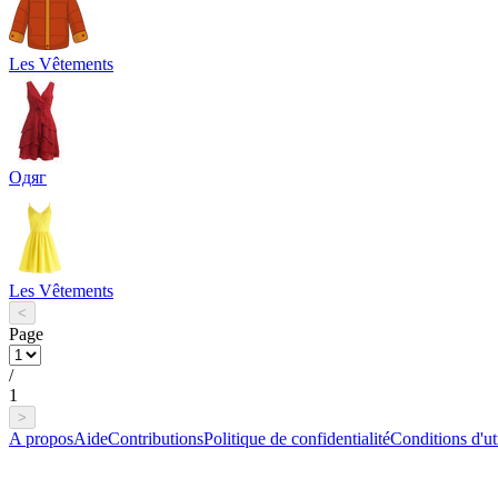
Les Vêtements
Одяг
Les Vêtements
<
Page
/
1
>
A propos
Aide
Contributions
Politique de confidentialité
Conditions d'uti