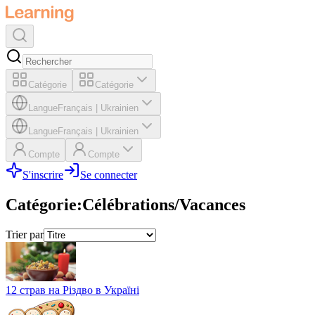
Catégorie
Catégorie
Langue
Français
|
Ukrainien
Langue
Français
|
Ukrainien
Compte
Compte
S'inscrire
Se connecter
Catégorie
:
Célébrations/Vacances
Trier par
12 страв на Різдво в Україні