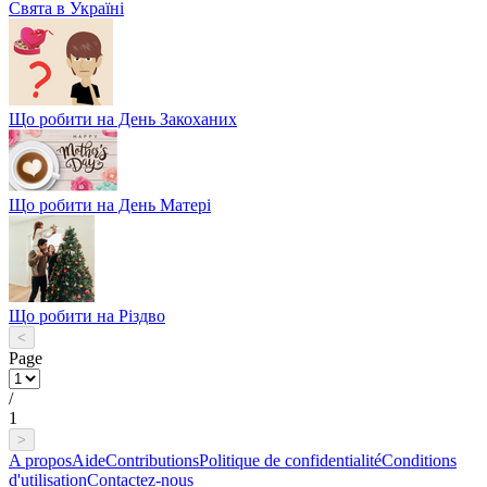
Свята в Україні
Що робити на День Закоханих
Що робити на День Матері
Що робити на Різдво
<
Page
/
1
>
A propos
Aide
Contributions
Politique de confidentialité
Conditions
d'utilisation
Contactez-nous