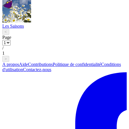
Les Saisons
<
Page
/
1
>
A propos
Aide
Contributions
Politique de confidentialité
Conditions
d'utilisation
Contactez-nous