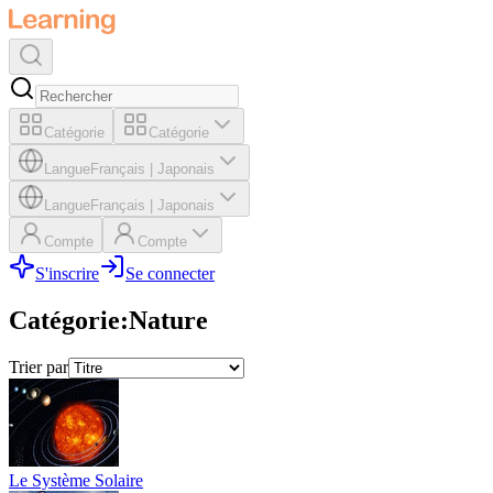
Catégorie
Catégorie
Langue
Français
|
Japonais
Langue
Français
|
Japonais
Compte
Compte
S'inscrire
Se connecter
Catégorie
:
Nature
Trier par
Le Système Solaire