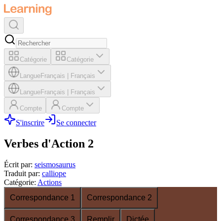
Catégorie
Catégorie
Langue
Français
|
Français
Langue
Français
|
Français
Compte
Compte
S'inscrire
Se connecter
Verbes d'Action 2
Écrit par
:
seismosaurus
Traduit par
:
calliope
Catégorie
:
Actions
Correspondance 1
Correspondance 2
Correspondance 3
Remplir
Dictée