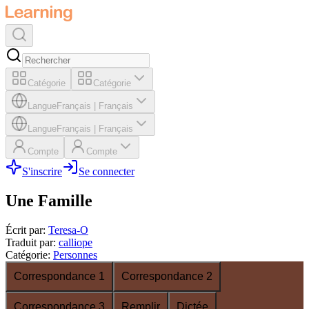
Catégorie
Catégorie
Langue
Français
|
Français
Langue
Français
|
Français
Compte
Compte
S'inscrire
Se connecter
Une Famille
Écrit par
:
Teresa-O
Traduit par
:
calliope
Catégorie
:
Personnes
Correspondance 1
Correspondance 2
Correspondance 3
Remplir
Dictée