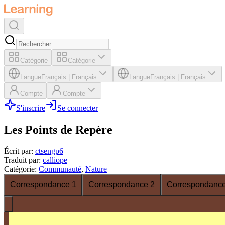
Catégorie
Catégorie
Langue
Français
|
Français
Langue
Français
|
Français
Compte
Compte
S'inscrire
Se connecter
Les Points de Repère
Écrit par
:
ctsengp6
Traduit par
:
calliope
Catégorie
:
Communauté
,
Nature
Correspondance 1
Correspondance 2
Correspondance