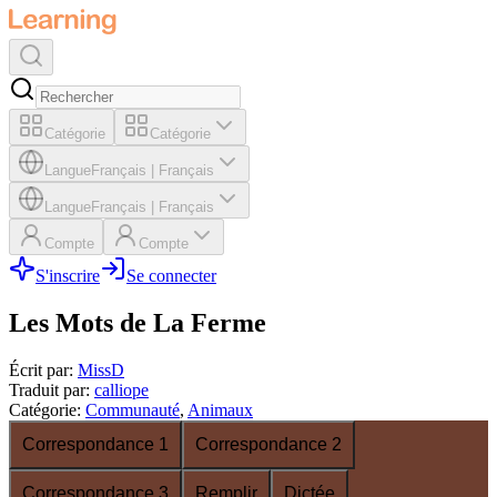
Catégorie
Catégorie
Langue
Français
|
Français
Langue
Français
|
Français
Compte
Compte
S'inscrire
Se connecter
Les Mots de La Ferme
Écrit par
:
MissD
Traduit par
:
calliope
Catégorie
:
Communauté
,
Animaux
Correspondance 1
Correspondance 2
Correspondance 3
Remplir
Dictée