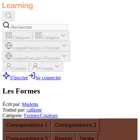
Catégorie
Catégorie
Langue
Français
|
Français
Langue
Français
|
Français
Compte
Compte
S'inscrire
Se connecter
Les Formes
Écrit par
:
Marietta
Traduit par
:
calliope
Catégorie
:
Formes/Couleurs
Correspondance 1
Correspondance 2
Correspondance 3
Remplir
Dictée