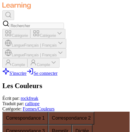
Catégorie
Catégorie
Langue
Français
|
Français
Langue
Français
|
Français
Compte
Compte
S'inscrire
Se connecter
Les Couleurs
Écrit par
:
rockfreak
Traduit par
:
calliope
Catégorie
:
Formes/Couleurs
Correspondance 1
Correspondance 2
Correspondance 3
Remplir
Dictée