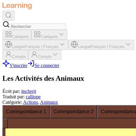
Catégorie
Catégorie
Langue
Français
|
Français
Langue
Français
|
Français
Compte
Compte
S'inscrire
Se connecter
Les Activités des Animaux
Écrit par
:
itscherij
Traduit par
:
calliope
Catégorie
:
Actions
,
Animaux
Correspondance 1
Correspondance 2
Correspondance