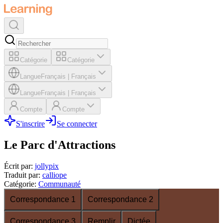
Catégorie
Catégorie
Langue
Français
|
Français
Langue
Français
|
Français
Compte
Compte
S'inscrire
Se connecter
Le Parc d'Attractions
Écrit par
:
jollypix
Traduit par
:
calliope
Catégorie
:
Communauté
Correspondance 1
Correspondance 2
Correspondance 3
Remplir
Dictée