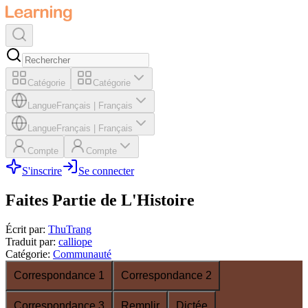
Catégorie
Catégorie
Langue
Français
|
Français
Langue
Français
|
Français
Compte
Compte
S'inscrire
Se connecter
Faites Partie de L'Histoire
Écrit par
:
ThuTrang
Traduit par
:
calliope
Catégorie
:
Communauté
Correspondance 1
Correspondance 2
Correspondance 3
Remplir
Dictée