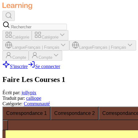
Catégorie
Catégorie
Langue
Français
|
Français
Langue
Français
|
Français
Compte
Compte
S'inscrire
Se connecter
Faire Les Courses 1
Écrit par
:
jollypix
Traduit par
:
calliope
Catégorie
:
Communauté
Correspondance 1
Correspondance 2
Correspondance