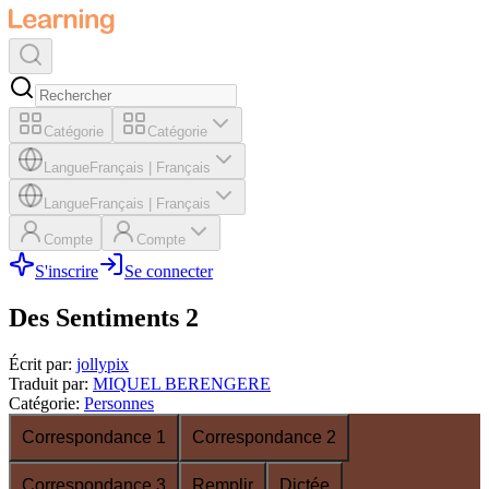
Catégorie
Catégorie
Langue
Français
|
Français
Langue
Français
|
Français
Compte
Compte
S'inscrire
Se connecter
Des Sentiments 2
Écrit par
:
jollypix
Traduit par
:
MIQUEL BERENGERE
Catégorie
:
Personnes
Correspondance 1
Correspondance 2
Correspondance 3
Remplir
Dictée