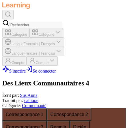
Catégorie
Catégorie
Langue
Français
|
Français
Langue
Français
|
Français
Compte
Compte
S'inscrire
Se connecter
Des Lieux Communautaires 4
Écrit par
:
Sus Anna
Traduit par
:
calliope
Catégorie
:
Communauté
Correspondance 1
Correspondance 2
Correspondance 3
Remplir
Dictée