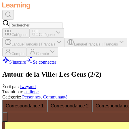
Catégorie
Catégorie
Langue
Français
|
Français
Langue
Français
|
Français
Compte
Compte
S'inscrire
Se connecter
Autour de la Ville: Les Gens (2/2)
Écrit par
:
lweyand
Traduit par
:
calliope
Catégorie
:
Personnes
,
Communauté
Correspondance 1
Correspondance 2
Correspondance