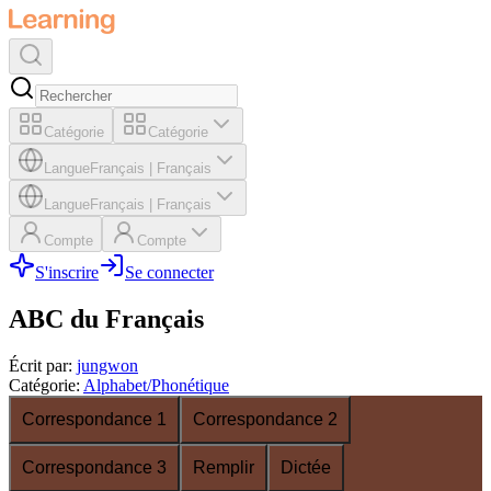
Catégorie
Catégorie
Langue
Français
|
Français
Langue
Français
|
Français
Compte
Compte
S'inscrire
Se connecter
ABC du Français
Écrit par
:
jungwon
Catégorie
:
Alphabet/Phonétique
Correspondance 1
Correspondance 2
Correspondance 3
Remplir
Dictée