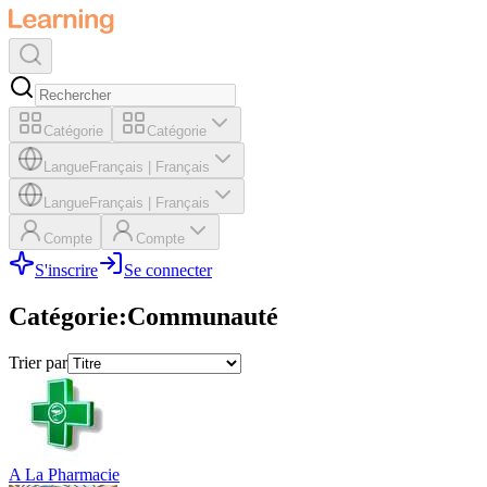
Catégorie
Catégorie
Langue
Français
|
Français
Langue
Français
|
Français
Compte
Compte
S'inscrire
Se connecter
Catégorie
:
Communauté
Trier par
A La Pharmacie