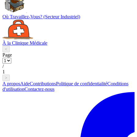
Où Travaillez-Vous? (Secteur Industriel)
À la Clinique Médicale
<
Page
/
1
>
A propos
Aide
Contributions
Politique de confidentialité
Conditions
d'utilisation
Contactez-nous