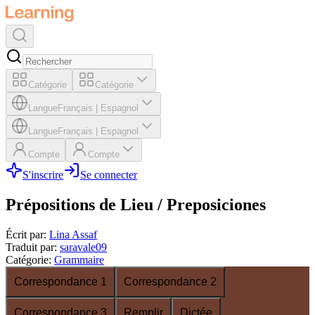
Catégorie
Catégorie
Langue
Français
|
Espagnol
Langue
Français
|
Espagnol
Compte
Compte
S'inscrire
Se connecter
Prépositions de Lieu / Preposiciones
Écrit par
:
Lina Assaf
Traduit par
:
saravale09
Catégorie
:
Grammaire
Correspondance 1
Correspondance 2
Correspondance 3
Remplir
Dictée