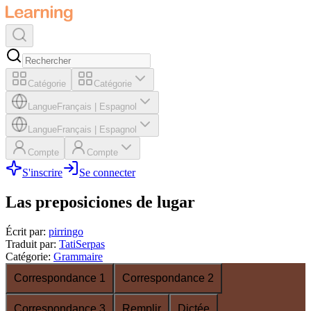
Catégorie
Catégorie
Langue
Français
|
Espagnol
Langue
Français
|
Espagnol
Compte
Compte
S'inscrire
Se connecter
Las preposiciones de lugar
Écrit par
:
pirringo
Traduit par
:
TatiSerpas
Catégorie
:
Grammaire
Correspondance 1
Correspondance 2
Correspondance 3
Remplir
Dictée