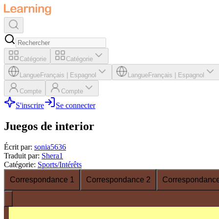
Catégorie
Catégorie
Langue
Français
|
Espagnol
Langue
Français
|
Espagnol
Compte
Compte
S'inscrire
Se connecter
Juegos de interior
Écrit par
:
sonia5636
Traduit par
:
Shera1
Catégorie
:
Sports/Intérêts
Correspondance 1
Correspondance 2
Correspondance