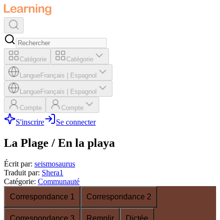
Catégorie
Catégorie
Langue
Français
|
Espagnol
Langue
Français
|
Espagnol
Compte
Compte
S'inscrire
Se connecter
La Plage / En la playa
Écrit par
:
seismosaurus
Traduit par
:
Shera1
Catégorie
:
Communauté
Correspondance 1
Correspondance 2
Correspondance 3
Remplir
Dictée