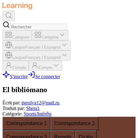
Catégorie
Catégorie
Langue
Français
|
Espagnol
Langue
Français
|
Espagnol
Compte
Compte
S'inscrire
Se connecter
El bibliómano
Écrit par
:
tigrulya12@mail.ru
Traduit par
:
Shera1
Catégorie
:
Sports/Intérêts
Correspondance 1
Correspondance 2
Correspondance 3
Remplir
Dictée