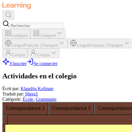
Catégorie
Catégorie
Langue
Français
|
Espagnol
Langue
Français
|
Espagnol
Compte
Compte
S'inscrire
Se connecter
Actividades en el colegio
Écrit par
:
Klaudija Kežman
Traduit par
:
Shera1
Catégorie
:
École
,
Grammaire
Correspondance 1
Correspondance 2
Correspondance