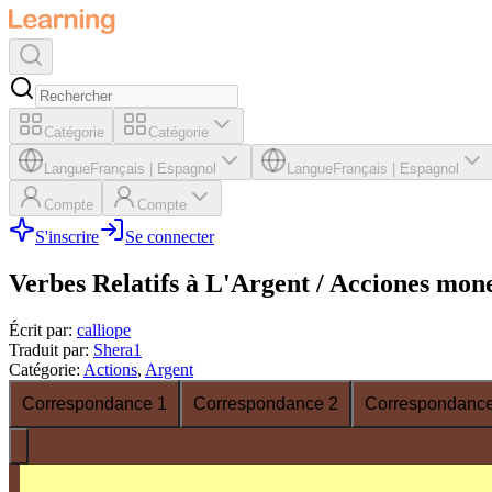
Catégorie
Catégorie
Langue
Français
|
Espagnol
Langue
Français
|
Espagnol
Compte
Compte
S'inscrire
Se connecter
Verbes Relatifs à L'Argent / Acciones mon
Écrit par
:
calliope
Traduit par
:
Shera1
Catégorie
:
Actions
,
Argent
Correspondance 1
Correspondance 2
Correspondance