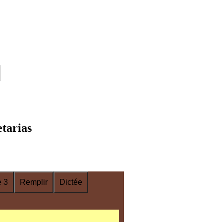
etarias
 3
Remplir
Dictée