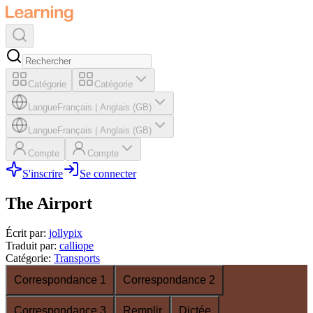
Catégorie
Catégorie
Langue
Français
|
Anglais (GB)
Langue
Français
|
Anglais (GB)
Compte
Compte
S'inscrire
Se connecter
The Airport
Écrit par
:
jollypix
Traduit par
:
calliope
Catégorie
:
Transports
Correspondance 1
Correspondance 2
Correspondance 3
Remplir
Dictée