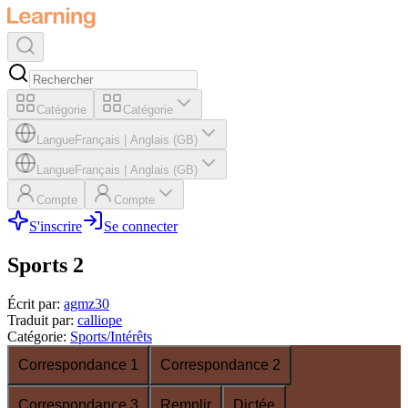
Catégorie
Catégorie
Langue
Français
|
Anglais (GB)
Langue
Français
|
Anglais (GB)
Compte
Compte
S'inscrire
Se connecter
Sports 2
Écrit par
:
agmz30
Traduit par
:
calliope
Catégorie
:
Sports/Intérêts
Correspondance 1
Correspondance 2
Correspondance 3
Remplir
Dictée