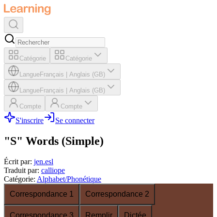
Catégorie
Catégorie
Langue
Français
|
Anglais (GB)
Langue
Français
|
Anglais (GB)
Compte
Compte
S'inscrire
Se connecter
"S" Words (Simple)
Écrit par
:
jen.esl
Traduit par
:
calliope
Catégorie
:
Alphabet/Phonétique
Correspondance 1
Correspondance 2
Correspondance 3
Remplir
Dictée