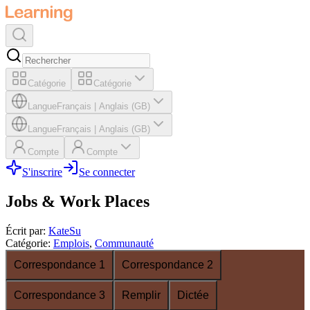
Catégorie
Catégorie
Langue
Français
|
Anglais (GB)
Langue
Français
|
Anglais (GB)
Compte
Compte
S'inscrire
Se connecter
Jobs & Work Places
Écrit par
:
KateSu
Catégorie
:
Emplois
,
Communauté
Correspondance 1
Correspondance 2
Correspondance 3
Remplir
Dictée