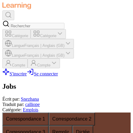
Catégorie
Catégorie
Langue
Français
|
Anglais (GB)
Langue
Français
|
Anglais (GB)
Compte
Compte
S'inscrire
Se connecter
Jobs
Écrit par
:
Snezhana
Traduit par
:
calliope
Catégorie
:
Emplois
Correspondance 1
Correspondance 2
Correspondance 3
Remplir
Dictée