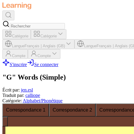
Catégorie
Catégorie
Langue
Français
|
Anglais (GB)
Langue
Français
|
Anglais (G
Compte
Compte
S'inscrire
Se connecter
"G" Words (Simple)
Écrit par
:
jen.esl
Traduit par
:
calliope
Catégorie
:
Alphabet/Phonétique
Correspondance 1
Correspondance 2
Correspondance