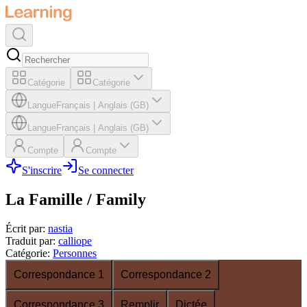
Catégorie
Catégorie
Langue
Français
|
Anglais (GB)
Langue
Français
|
Anglais (GB)
Compte
Compte
S'inscrire
Se connecter
La Famille / Family
Écrit par
:
nastia
Traduit par
:
calliope
Catégorie
:
Personnes
Correspondance 1
Correspondance 2
Correspondance 3
Remplir
Dictée